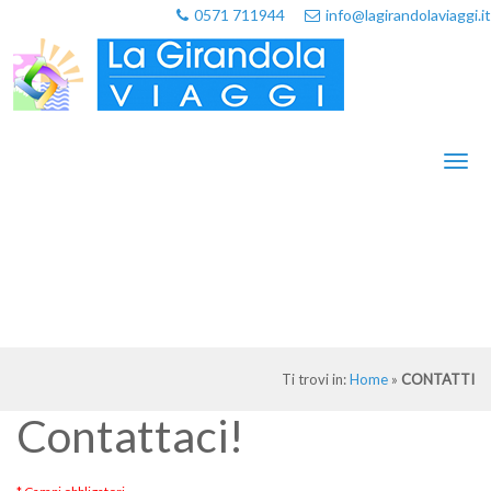
0571 711944
info@lagirandolaviaggi.it
Toggl
naviga
Ti trovi in:
Home
»
CONTATTI
Contattaci!