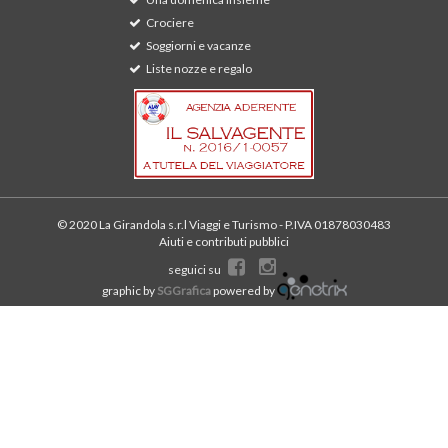
Crociere
Soggiorni e vacanze
Liste nozze e regalo
© 2020 La Girandola s.r.l Viaggi e Turismo - P.IVA 01878030483
Aiuti e contributi pubblici
seguici su
graphic by
SGGrafica
powered by