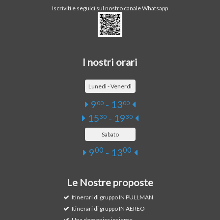
Iscriviti e seguici sul nostro canale Whatsapp
I nostri orari
Lunedì - Venerdì
9
- 13
00
00
15
- 19
30
30
Sabato
00
00
9
- 13
Le Nostre proposte
Itinerari di gruppo IN PULLMAN
Itinerari di gruppo IN AEREO
Una domenica insieme