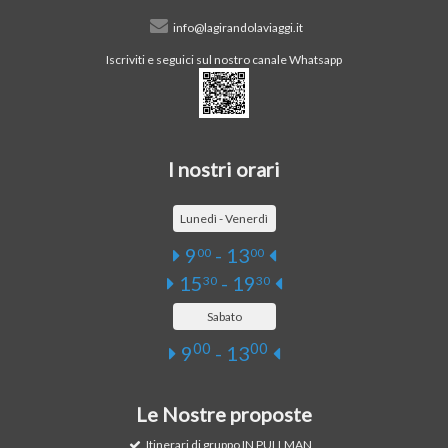
info@lagirandolaviaggi.it
Iscriviti e seguici sul nostro canale Whatsapp
I nostri orari
Lunedì - Venerdì
9
- 13
00
00
15
- 19
30
30
Sabato
00
00
9
- 13
Le Nostre proposte
Itinerari di gruppo IN PULLMAN