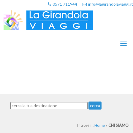
0571 711944
info@lagirandolaviaggi.it
Toggl
naviga
cerca
Ti trovi in:
Home
»
CHI SIAMO