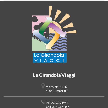
La Girandola Viaggi
Via Masini,11-13
50053 Empoli (FI)
Tel. 0571 711944
Cell. 338 7393154