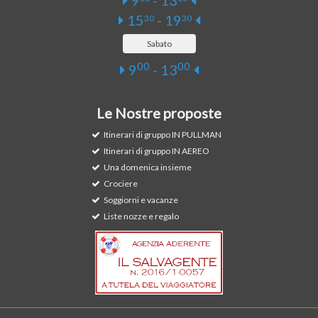
9
- 13
15
- 19
30
30
Sabato
00
00
9
- 13
Le Nostre proposte
Itinerari di gruppo IN PULLMAN
Itinerari di gruppo IN AEREO
Una domenica insieme
Crociere
Soggiorni e vacanze
Liste nozze e regalo