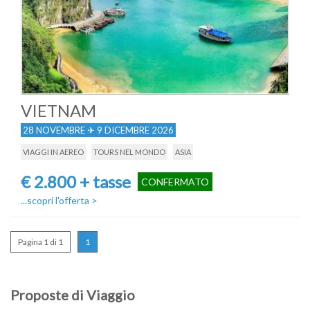
VIETNAM
28 NOVEMBRE ✈ 9 DICEMBRE 2026
VIAGGI IN AEREO
TOURS NEL MONDO
ASIA
€ 2.800 + tasse
CONFERMATO
...scopri l'offerta
>
Pagina 1 di 1
1
Proposte di Viaggio