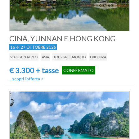
CINA, YUNNAN E HONG KONG
16 ✈ 27 OTTOBRE 2026
VIAGGI IN AEREO
ASIA
TOURS NEL MONDO
EVIDENZA
€ 3.300 + tasse
CONFERMATO
...scopri l'offerta
>