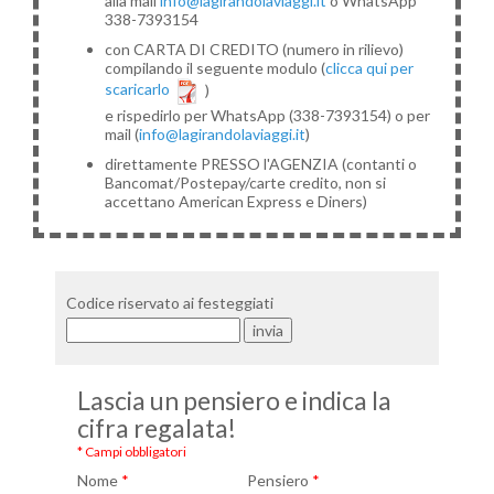
alla mail
info@lagirandolaviaggi.it
o WhatsApp
338-7393154
con CARTA DI CREDITO (numero in rilievo)
compilando il seguente modulo (
clicca qui per
scaricarlo
)
e rispedirlo per WhatsApp (338-7393154) o per
mail (
info@lagirandolaviaggi.it
)
direttamente PRESSO l'AGENZIA (contanti o
Bancomat/Postepay/carte credito, non si
accettano American Express e Diners)
Codice riservato ai festeggiati
Lascia un pensiero e indica la
cifra regalata!
* Campi obbligatori
Nome
*
Pensiero
*