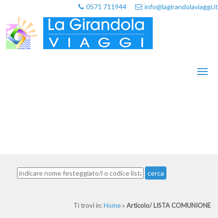
0571 711944
info@lagirandolaviaggi.it
Toggl
naviga
cerca
Ti trovi in:
Home
»
Articolo/
LISTA COMUNIONE