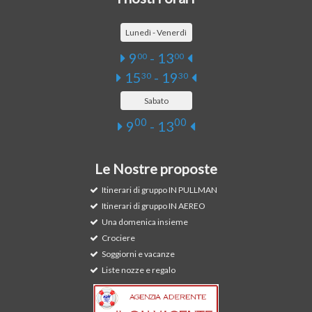
Lunedì - Venerdì
9
- 13
00
00
15
- 19
30
30
Sabato
00
00
9
- 13
Le Nostre proposte
Itinerari di gruppo IN PULLMAN
Itinerari di gruppo IN AEREO
Una domenica insieme
Crociere
Soggiorni e vacanze
Liste nozze e regalo