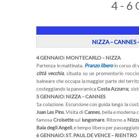
4 - 
NIZZA – CANNES 
4 GENNAIO: MONTECARLO – NIZZA
Partenza in mattinata.
Pranzo libero
in corso di 
città vecchia
, situata su un promontorio rocci
balneare che occupa la maggior parte del territ
costeggiando la panoramica
Costa Azzurra;
sist
5 GENNAIO: NIZZA – CANNES
1a colazione. Escursione con guida lungo la cost
Juan Les Pins
. Visita di
Cannes
, bella e moderna 
famosa
Croisette
sul
lungomare
. Ritorno a
Nizz
Baia degli Angeli
, e tempo libero per passeggiate
6 GENNAIO: ST. PAUL DE VENCE – RIENTRO