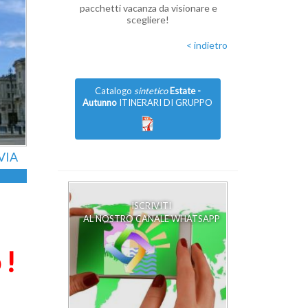
pacchetti vacanza da visionare e
scegliere!
< indietro
Catalogo
sintetico
Estate -
Autunno
ITINERARI DI GRUPPO
VIA
ISCRIVITI
AL NOSTRO CANALE WHATSAPP
 !