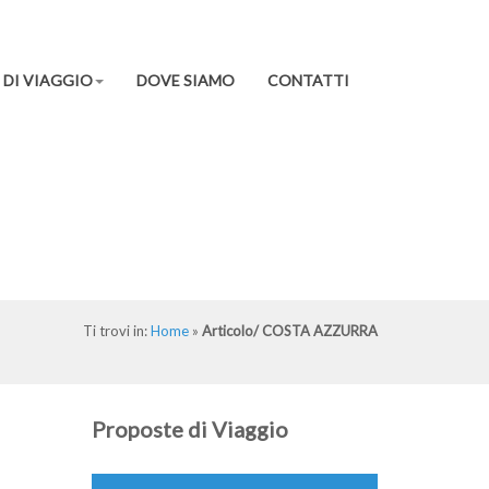
0571 711944
info@lagirandolaviaggi.it
DI VIAGGIO
DOVE SIAMO
CONTATTI
Ti trovi in:
Home
»
Articolo/
COSTA AZZURRA
Proposte di Viaggio