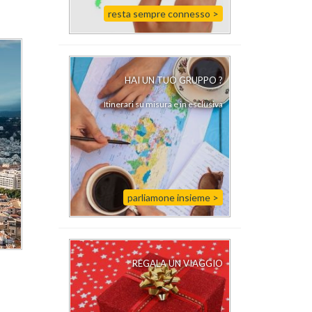
resta sempre connesso >
HAI UN TUO GRUPPO ?
Itinerari su misura e in esclusiva
parliamone insieme >
REGALA UN VIAGGIO