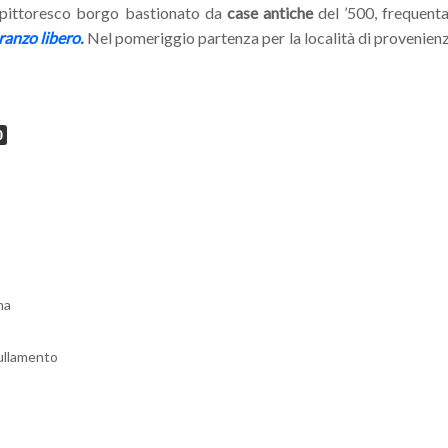
 pittoresco borgo bastionato da
case antiche
del ’500, frequent
ranzo libero.
Nel pomeriggio partenza per la località di provenien
0
ma
ullamento