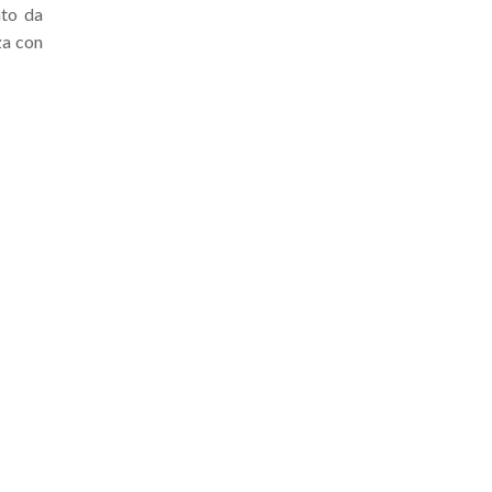
ato da
za con