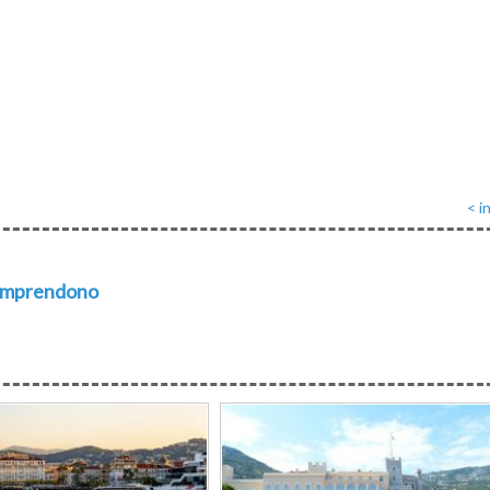
< i
comprendono