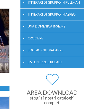
ITINERARI DI GRUPPO IN PULLMAN
ITINERARI DI GRUPPO IN AEREO
UNA DOMENICA INSIEME
CROCIERE
SOGGIORNI E VACANZE
LISTE NOZZE E REGALO
AREA DOWNLOAD
sfoglia i nostri cataloghi
completi