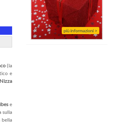
più informazioni
>
co
(la
tico e
Nizza
ibes
e
 sulla
a bella