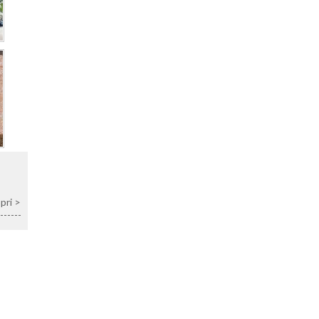
opri >