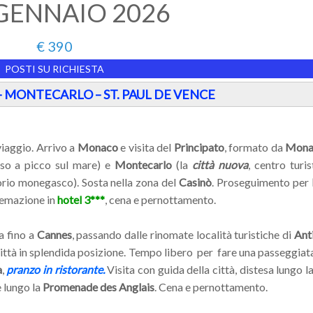
6 GENNAIO 2026
€ 390
POSTI SU RICHIESTA
– MONTECARLO – ST. PAUL DE VENCE
viaggio. Arrivo a
Monaco
e visita del
Principato
, formato da
Mona
oso a picco sul mare) e
Montecarlo
(la
città nuova
, centro turis
orio monegasco). Sosta nella zona del
Casinò
. Proseguimento per
emazione in
hotel 3***
, cena e pernottamento.
a fino a
Cannes
, passando dalle rinomate località turistiche di
Ant
città in splendida posizione. Tempo libero per fare una passeggiata
a
,
pranzo in ristorante.
Visita con guida della città, distesa lungo l
 lungo la
Promenade des Anglais
. Cena e pernottamento.